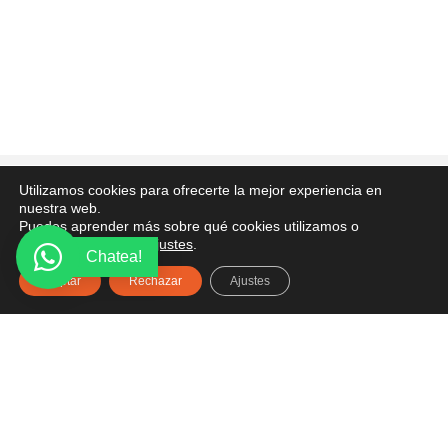
PONTE EN CONTACTO
Utilizamos cookies para ofrecerte la mejor experiencia en
nuestra web.
Puedes aprender más sobre qué cookies utilizamos o
¿Tienes alguna pregunta? Recibe asesoría gratuita
desactivarlas en los
ajustes
.
aquí.
Chatea!
Aceptar
Rechazar
Ajustes