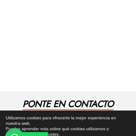
PONTE EN CONTACTO
¿Tienes alguna pregunta? Recibe asesoría gratuita
Utilizamos cookies para ofrecerte la mejor experiencia en
aquí.
nuestra web.
Puedes aprender más sobre qué cookies utilizamos o
desactivarlas en los
ajustes
.