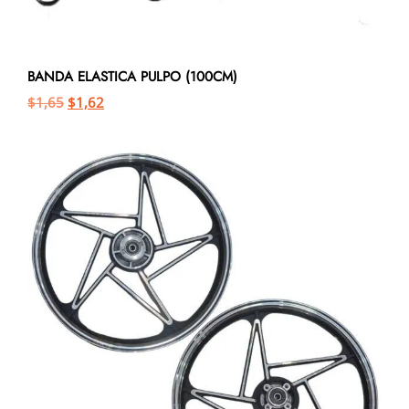
BANDA ELASTICA PULPO (100CM)
$
1,65
$
1,62