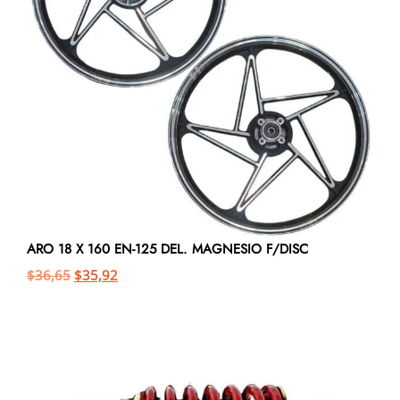
ARO 18 X 160 EN-125 DEL. MAGNESIO F/DISC
$
36,65
$
35,92