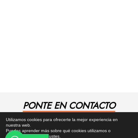
PONTE EN CONTACTO
¿Tienes alguna pregunta? Recibe asesoría gratuita
Utilizamos cookies para ofrecerte la mejor experiencia en
aquí.
nuestra web.
Puedes aprender más sobre qué cookies utilizamos o
desactivarlas en los
ajustes
.