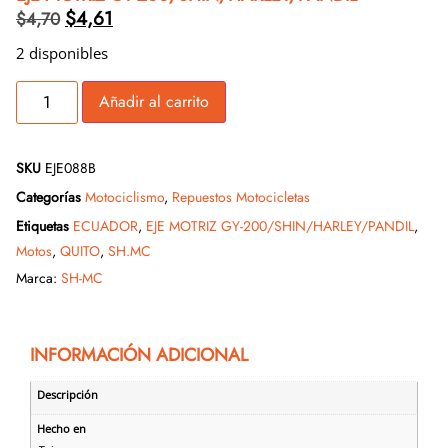
$
4,61
$
4,70
2 disponibles
Añadir al carrito
SKU
EJE088B
Categorías
Motociclismo
,
Repuestos Motocicletas
Etiquetas
ECUADOR
,
EJE MOTRIZ GY-200/SHIN/HARLEY/PANDIL
,
Motos
,
QUITO
,
SH.MC
Marca:
SH-MC
INFORMACIÓN ADICIONAL
Descripción
Hecho en