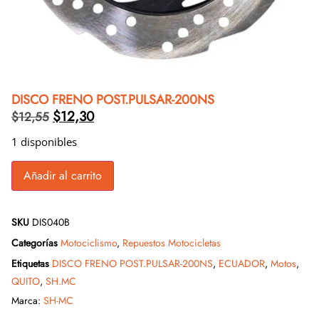
DISCO FRENO POST.PULSAR-200NS
$
12,30
$
12,55
1 disponibles
Añadir al carrito
SKU
DIS040B
Categorías
Motociclismo
,
Repuestos Motocicletas
Etiquetas
DISCO FRENO POST.PULSAR-200NS
,
ECUADOR
,
Motos
,
QUITO
,
SH.MC
Marca:
SH-MC