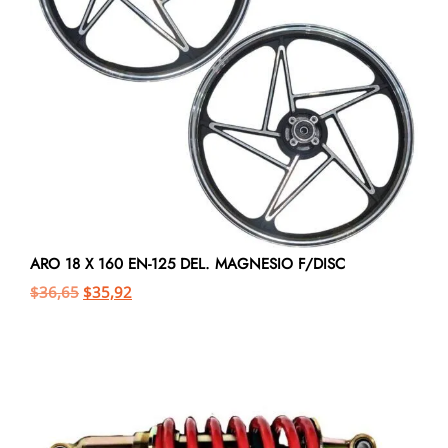
ARO 18 X 160 EN-125 DEL. MAGNESIO F/DISC
$
36,65
$
35,92