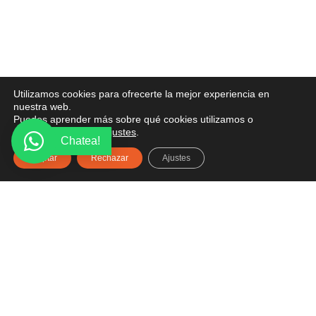
Utilizamos cookies para ofrecerte la mejor experiencia en
nuestra web.
Puedes aprender más sobre qué cookies utilizamos o
desactivarlas en los
ajustes
.
Chatea!
Aceptar
Rechazar
Ajustes
PONTE EN CONTACTO
¿Tienes alguna pregunta? Recibe asesoría gratuita
aquí.