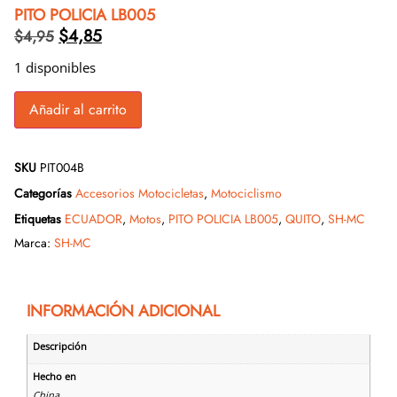
PITO POLICIA LB005
$
4,85
$
4,95
1 disponibles
Añadir al carrito
SKU
PIT004B
Categorías
Accesorios Motocicletas
,
Motociclismo
Etiquetas
ECUADOR
,
Motos
,
PITO POLICIA LB005
,
QUITO
,
SH-MC
Marca:
SH-MC
INFORMACIÓN ADICIONAL
Descripción
Hecho en
China