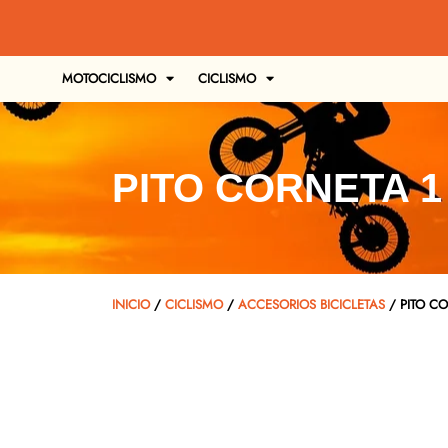
MOTOCICLISMO
CICLISMO
PITO CORNETA 1 
INICIO
/
CICLISMO
/
ACCESORIOS BICICLETAS
/ PITO CO