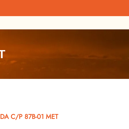
T
IDA C/P 87B-01 MET