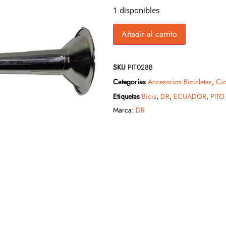
1 disponibles
Añadir al carrito
SKU
PIT028B
Categorías
Accesorios Bicicletas
,
Cic
Etiquetas
Bicis
,
DR
,
ECUADOR
,
PITO
Marca:
DR