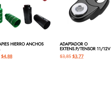
APIES HIERRO ANCHOS
ADAPTADOR O
.
EXTENS.P/TENSOR 11/12V
$
4,88
$
3,85
$
3,77
Añadir al carrito