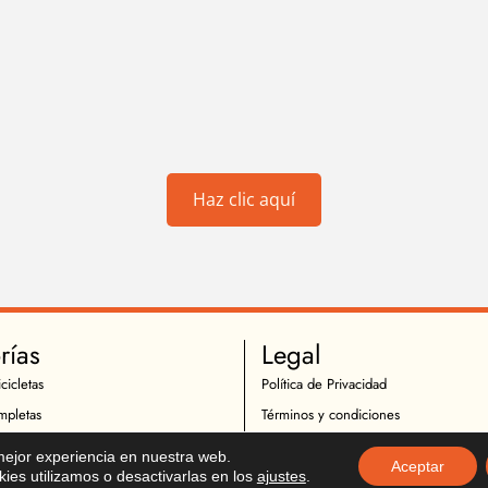
Haz clic aquí
rías
Legal
cicletas
Política de Privacidad
mpletas
Términos y condiciones
 Ciclismo
Política de Cookies
 mejor experiencia en nuestra web.
Aceptar
Ciclistas
Política de Devoluciones
es utilizamos o desactivarlas en los
ajustes
.