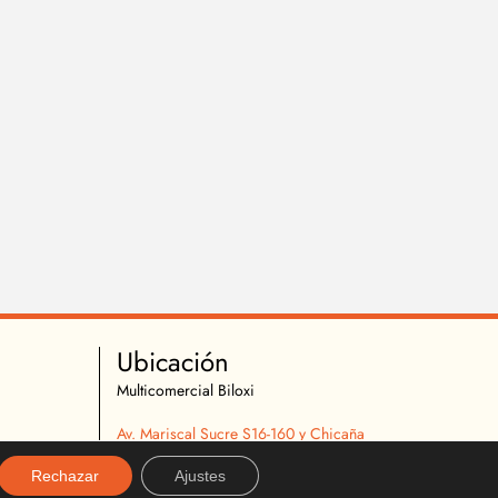
Ubicación
Multicomercial Biloxi
Av. Mariscal Sucre S16-160 y Chicaña
Quito, Ecuador
Rechazar
Ajustes
02 2627 540