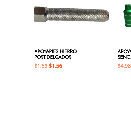
APOYAPIES HIERRO
APOY
POST.DELGADOS
SENC
$
1,59
$
1,56
$
4,98
Añadir al carrito
Añadir al carrito