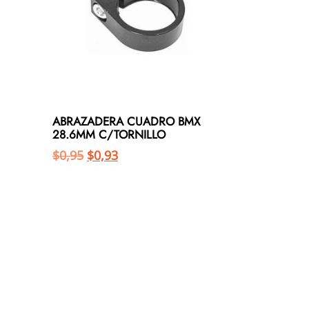
ABRAZADERA CUADRO BMX
28.6MM C/TORNILLO
$
0,95
$
0,93
Añadir al carrito