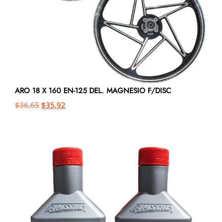
ARO 18 X 160 EN-125 DEL. MAGNESIO F/DISC
$
36,65
$
35,92