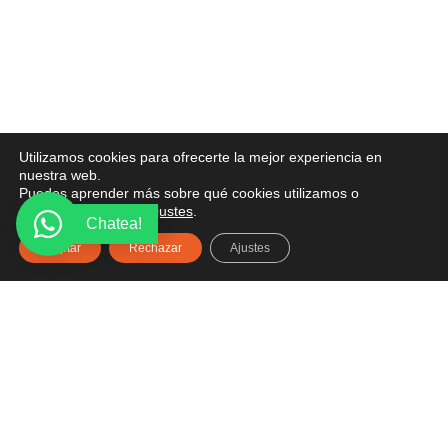
Utilizamos cookies para ofrecerte la mejor experiencia en
nuestra web.
Puedes aprender más sobre qué cookies utilizamos o
desactivarlas en los
ajustes
.
Chatea!
Aceptar
Rechazar
Ajustes
PONTE EN CONTACTO
¿Tienes alguna pregunta? Recibe asesoría gratuita
aquí.