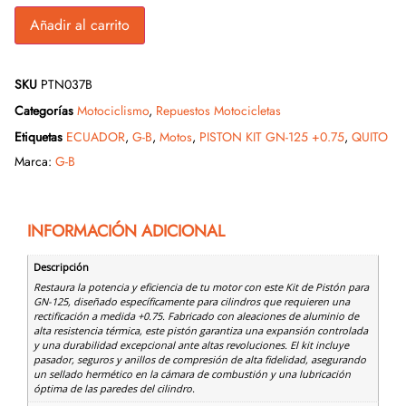
Añadir al carrito
SKU
PTN037B
Categorías
Motociclismo
,
Repuestos Motocicletas
Etiquetas
ECUADOR
,
G-B
,
Motos
,
PISTON KIT GN-125 +0.75
,
QUITO
Marca:
G-B
INFORMACIÓN ADICIONAL
Descripción
Restaura la potencia y eficiencia de tu motor con este Kit de Pistón para
GN-125, diseñado específicamente para cilindros que requieren una
rectificación a medida +0.75. Fabricado con aleaciones de aluminio de
alta resistencia térmica, este pistón garantiza una expansión controlada
y una durabilidad excepcional ante altas revoluciones. El kit incluye
pasador, seguros y anillos de compresión de alta fidelidad, asegurando
un sellado hermético en la cámara de combustión y una lubricación
óptima de las paredes del cilindro.