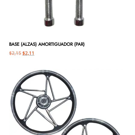
BASE (ALZAS) AMORTIGUADOR (PAR)
$
2,15
$
2,11