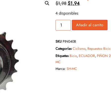
$
1,94
$
1,98
4 disponibles
Añadir al carrito
SKU
PIN040B
Categorías
Ciclismo
,
Repuestos Bicic
Etiquetas
Bicis
,
ECUADOR
,
PIÑON 2
MC
Marca:
SH-MC