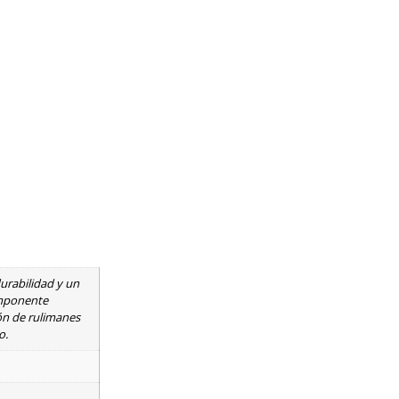
durabilidad y un
omponente
ión de rulimanes
o.