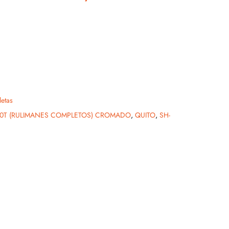
letas
0T (RULIMANES COMPLETOS) CROMADO
,
QUITO
,
SH-