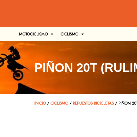
MOTOCICLISMO
CICLISMO
PIÑON 20T (RU
INICIO
/
CICLISMO
/
REPUESTOS BICICLETAS
/ PIÑON 20