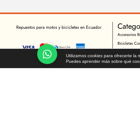
Catego
Repuestos para motos y bicicletas en Ecuador
Accesorios Bi
Bicicletas Co
Herramientas
Chatea!
Utilizamos cookies para ofrecerte la
Indumentaria 
Puedes aprender más sobre qué cooki
Repuestos Bic
Accesorios M
Indumentaria 
Mantenimient
Repuestos Mo
© Todos los derechos reservados - Moto y Ciclista 2026