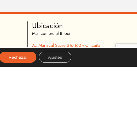
Ubicación
Multicomercial Biloxi
Av. Mariscal Sucre S16-160 y Chicaña
Quito, Ecuador
Rechazar
Ajustes
02 2627 540
096 296 9642
almacenbiloxi@gmail.com
Diseñado y desarrollado por:
alexanderviteria