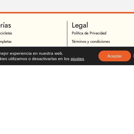
rías
Legal
cicletas
Política de Privacidad
mpletas
Términos y condiciones
 Ciclismo
Política de Cookies
 mejor experiencia en nuestra web.
Aceptar
Ciclistas
Política de Devoluciones
es utilizamos o desactivarlas en los
ajustes
.
icletas
Descargo de Responsabilidad
otocicletas
Copyright
Motociclistas
o Motocicicletas
tocicletas