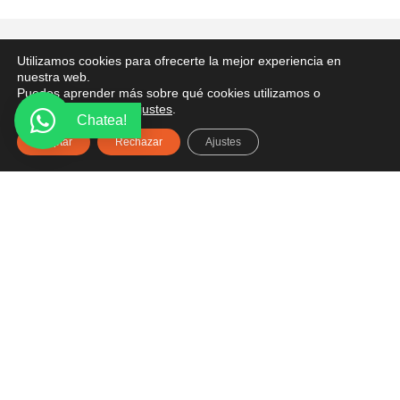
PONTE EN CONTACTO
Utilizamos cookies para ofrecerte la mejor experiencia en
nuestra web.
¿Tienes alguna pregunta? Recibe asesoría gratuita
Puedes aprender más sobre qué cookies utilizamos o
aquí.
desactivarlas en los
ajustes
.
Chatea!
Aceptar
Rechazar
Ajustes