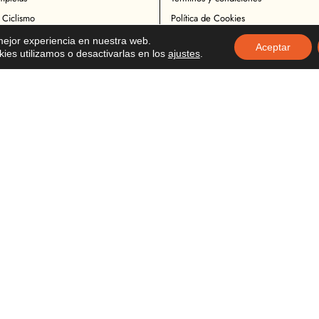
 Ciclismo
Política de Cookies
Ciclistas
Política de Devoluciones
 mejor experiencia en nuestra web.
Aceptar
es utilizamos o desactivarlas en los
ajustes
.
icletas
Descargo de Responsabilidad
otocicletas
Copyright
Motociclistas
o Motocicicletas
tocicletas