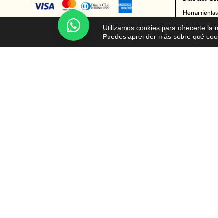
Herramientas
Chatea!
Indumentaria 
Utilizamos cookies para ofrecerte la
Puedes aprender más sobre qué cooki
Repuestos Bic
Accesorios M
Indumentaria 
Mantenimient
Repuestos Mo
© Todos los derechos reservados - Moto y Ciclista 2026