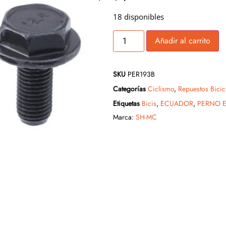
18 disponibles
Añadir al carrito
SKU
PER193B
Categorías
Ciclismo
,
Repuestos Bicic
Etiquetas
Bicis
,
ECUADOR
,
PERNO E
Marca:
SH-MC