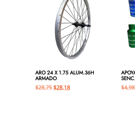
ARO 24 X 1.75 ALUM.36H
APOY
ARMADO
SENC
$
28,75
$
28,18
$
4,98
Añadir al carrito
Añadir al carrito