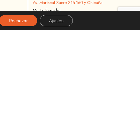
Av. Mariscal Sucre S16-160 y Chicaña
Quito, Ecuador
02 2627 540
Rechazar
Ajustes
096 296 9642
almacenbiloxi@gmail.com
Diseñado y desarrollado por:
alexanderviteria