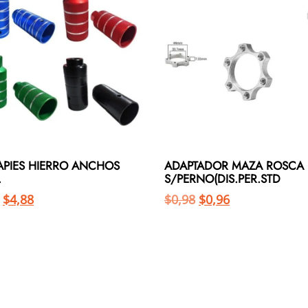
APIES HIERRO ANCHOS
ADAPTADOR MAZA ROSCA
.
S/PERNO(DIS.PER.STD
$
4,88
$
0,98
$
0,96
Añadir al carrito