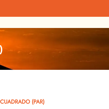
)
 CUADRADO (PAR)