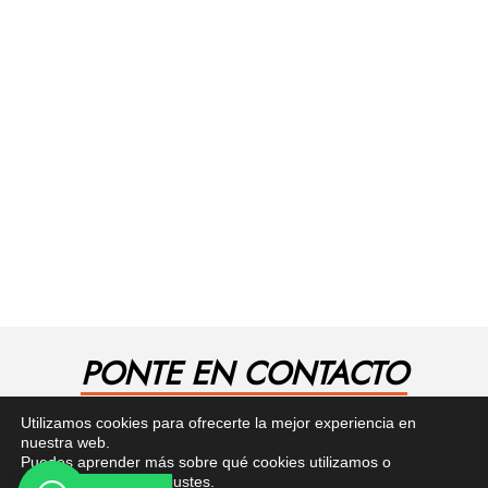
PONTE EN CONTACTO
¿Tienes alguna pregunta? Recibe asesoría gratuita
Utilizamos cookies para ofrecerte la mejor experiencia en
aquí.
nuestra web.
Puedes aprender más sobre qué cookies utilizamos o
desactivarlas en los
ajustes
.