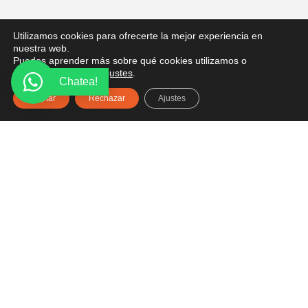
PONTE EN CONTACTO
Utilizamos cookies para ofrecerte la mejor experiencia en
nuestra web.
¿Tienes alguna pregunta? Recibe asesoría gratuita
Puedes aprender más sobre qué cookies utilizamos o
aquí.
desactivarlas en los
ajustes
.
Chatea!
Aceptar
Rechazar
Ajustes