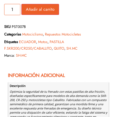
Añadir al carrito
SKU
PST007B
Categorías
Motociclismo
,
Repuestos Motocicletas
Etiquetas
ECUADOR
,
Motos
,
PASTILLA
F.SKR200/CR250/CABALLITO
,
QUITO
,
SH.MC
Marca:
SH-MC
INFORMACIÓN ADICIONAL
Descripción
Optimiza la seguridad de tu frenado con estas pastillas de alta fricción,
diseñadas específicamente para modelos de alta demanda como la SKR-
200, CR-250 y motocicletas tipo Caballito. Fabricadas con un compuesto
semimetálico de primera calidad, garantizan una mordida firme y una
excelente respuesta ante frenadas de emergencia. Su diseño técnico
permite una disipación de calor eficiente, evitando la fatiga del sistema y
asegurando un funcionamiento silencioso y constante, tanto en