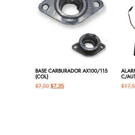
BASE CARBURADOR AX100/115
ALAR
(COL)
C/AUT
$
7,50
$
7,35
$
17,5
Añadir al carrito
Añadir al carrito