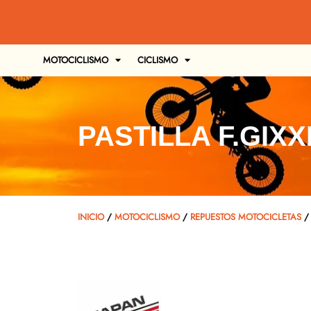
MOTOCICLISMO
CICLISMO
PASTILLA F.GIXX
INICIO
/
MOTOCICLISMO
/
REPUESTOS MOTOCICLETAS
/ 