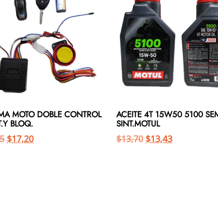
MA MOTO DOBLE CONTROL
ACEITE 4T 15W50 5100 SE
.Y BLOQ.
SINT.MOTUL
5
$
17,20
$
13,70
$
13,43
Añadir al carrito