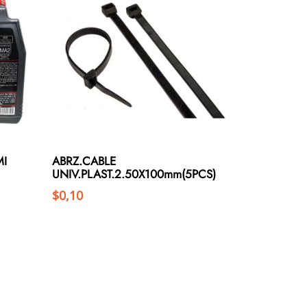
MI
ABRZ.CABLE
UNIV.PLAST.2.50X100mm(5PCS)
$
0,10
Añadir al carrito