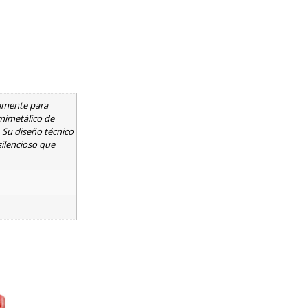
camente para
mimetálico de
. Su diseño técnico
silencioso que