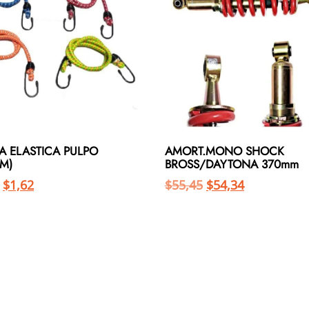
A ELASTICA PULPO
AMORT.MONO SHOCK
M)
BROSS/DAYTONA 370mm
$
1,62
$
55,45
$
54,34
Añadir al carrito