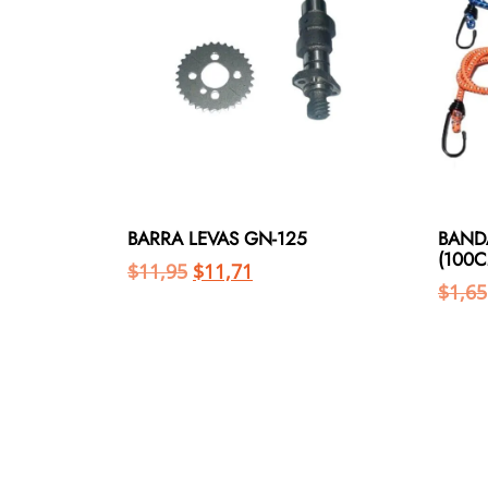
BARRA LEVAS GN-125
BAND
(100C
$
11,95
$
11,71
$
1,65
Añadir al carrito
Añadir al carrito