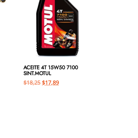
ACEITE 4T 15W50 7100
SINT.MOTUL
$
18,25
$
17,89
Añadir al carrito