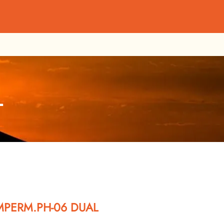
L
PERM.PH-06 DUAL