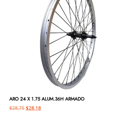
ARO 24 X 1.75 ALUM.36H ARMADO
$
28,75
$
28,18