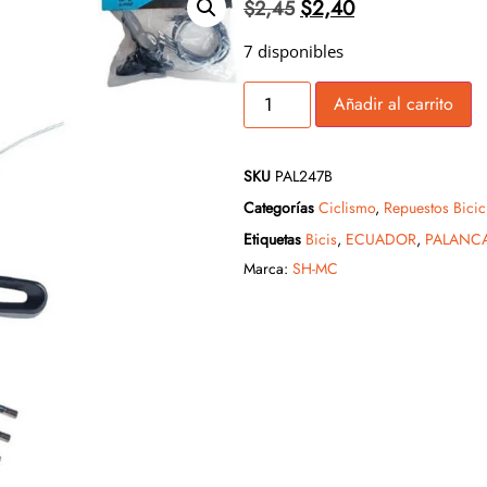
$
2,40
$
2,45
7 disponibles
Añadir al carrito
SKU
PAL247B
Categorías
Ciclismo
,
Repuestos Bicic
Etiquetas
Bicis
,
ECUADOR
,
PALANCA
Marca:
SH-MC