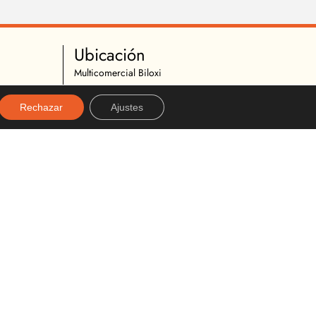
Ubicación
Multicomercial Biloxi
Av. Mariscal Sucre S16-160 y Chicaña
Rechazar
Ajustes
Quito, Ecuador
02 2627 540
096 296 9642
almacenbiloxi@gmail.com
Diseñado y desarrollado por:
alexanderviteria