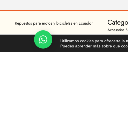
Catego
Repuestos para motos y bicicletas en Ecuador
Accesorios Bi
Bicicletas Co
Chatea!
Utilizamos cookies para ofrecerte la
Herramientas
Puedes aprender más sobre qué cooki
Indumentaria 
Repuestos Bic
Accesorios M
Indumentaria 
Mantenimient
Repuestos Mo
© Todos los derechos reservados - Moto y Ciclista 2026