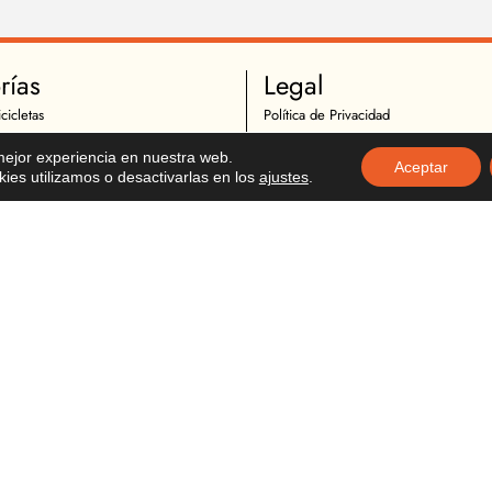
rías
Legal
cicletas
Política de Privacidad
mpletas
Términos y condiciones
 mejor experiencia en nuestra web.
Aceptar
 Ciclismo
Política de Cookies
es utilizamos o desactivarlas en los
ajustes
.
Ciclistas
Política de Devoluciones
icletas
Descargo de Responsabilidad
otocicletas
Copyright
Motociclistas
o Motocicicletas
tocicletas