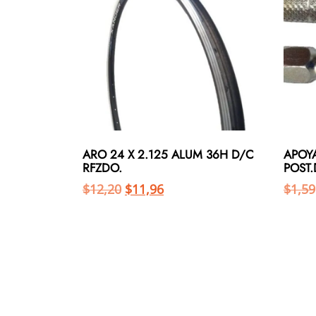
ARO 24 X 2.125 ALUM 36H D/C
APOYA
RFZDO.
POST
$
12,20
$
11,96
$
1,59
Añadir al carrito
Añadir al carrito