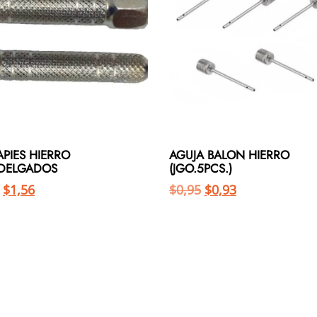
PIES HIERRO
AGUJA BALON HIERRO
.DELGADOS
(JGO.5PCS.)
$
1,56
$
0,95
$
0,93
Añadir al carrito