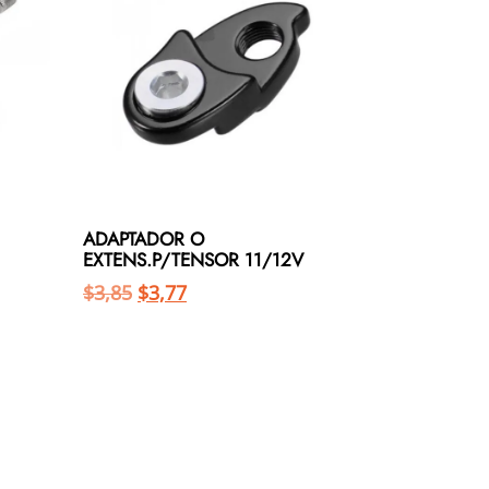
ADAPTADOR O
EXTENS.P/TENSOR 11/12V
$
3,85
$
3,77
Añadir al carrito