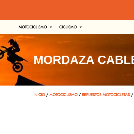
MOTOCICLISMO
CICLISMO
MORDAZA CABLE
INICIO
/
MOTOCICLISMO
/
REPUESTOS MOTOCICLETAS
/