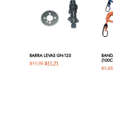
BARRA LEVAS GN-125
BAND
(100C
$
11,95
$
11,71
$
1,65
Añadir al carrito
Añadir al carrito