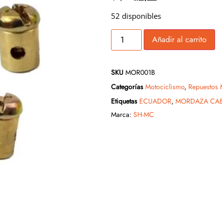
52 disponibles
Añadir al carrito
SKU
MOR001B
Categorías
Motociclismo
,
Repuestos 
Etiquetas
ECUADOR
,
MORDAZA CAB
Marca:
SH-MC