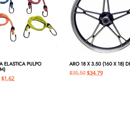
A ELASTICA PULPO
ARO 18 X 3.50 (160 X 18) 
M)
$
35,50
$
34,79
$
1,62
Añadir al carrito