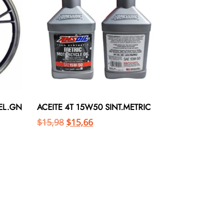
DEL.GN
ACEITE 4T 15W50 SINT.METRIC
$
15,98
$
15,66
Añadir al carrito