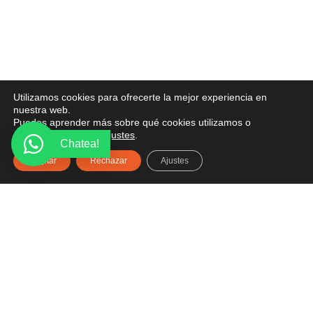
Utilizamos cookies para ofrecerte la mejor experiencia en
PONTE EN CONTACTO
nuestra web.
Puedes aprender más sobre qué cookies utilizamos o
¿Tienes alguna pregunta? Recibe asesoría gratuita
desactivarlas en los
ajustes
.
Chatea!
aquí.
Aceptar
Rechazar
Ajustes