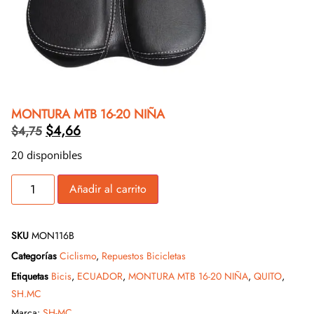
MONTURA MTB 16-20 NIÑA
$
4,66
$
4,75
20 disponibles
Añadir al carrito
SKU
MON116B
Categorías
Ciclismo
,
Repuestos Bicicletas
Etiquetas
Bicis
,
ECUADOR
,
MONTURA MTB 16-20 NIÑA
,
QUITO
,
SH.MC
Marca:
SH-MC