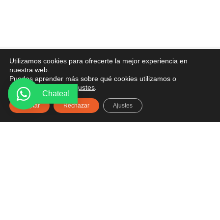
Utilizamos cookies para ofrecerte la mejor experiencia en
PONTE EN CONTACTO
nuestra web.
Puedes aprender más sobre qué cookies utilizamos o
¿Tienes alguna pregunta? Recibe asesoría gratuita
desactivarlas en los
ajustes
.
Chatea!
aquí.
Aceptar
Rechazar
Ajustes