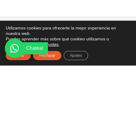
PONTE EN CONTACTO
Utilizamos cookies para ofrecerte la mejor experiencia en
nuestra web.
¿Tienes alguna pregunta? Recibe asesoría gratuita
Puedes aprender más sobre qué cookies utilizamos o
desactivarlas en los
ajustes
.
aquí.
Chatea!
Aceptar
Rechazar
Ajustes