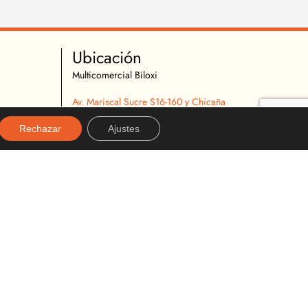
Ubicación
Multicomercial Biloxi
Av. Mariscal Sucre S16-160 y Chicaña
Quito, Ecuador
Rechazar
Ajustes
02 2627 540
096 296 9642
almacenbiloxi@gmail.com
Diseñado y desarrollado por:
alexanderviteria