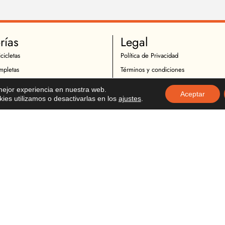
rías
Legal
cicletas
Política de Privacidad
mpletas
Términos y condiciones
 Ciclismo
Política de Cookies
 mejor experiencia en nuestra web.
Aceptar
Ciclistas
Política de Devoluciones
es utilizamos o desactivarlas en los
ajustes
.
icletas
Descargo de Responsabilidad
otocicletas
Copyright
Motociclistas
o Motocicicletas
tocicletas