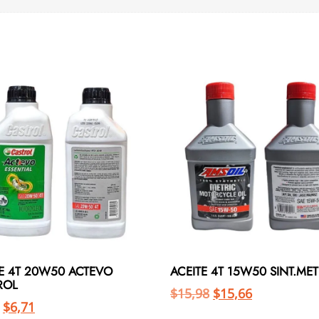
TE 4T 20W50 ACTEVO
ACEITE 4T 15W50 SINT.MET
ROL
$
15,98
$
15,66
$
6,71