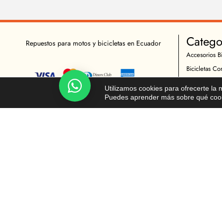
Catego
Repuestos para motos y bicicletas en Ecuador
Accesorios Bi
Bicicletas Co
Herramientas
Chatea!
Utilizamos cookies para ofrecerte la
Indumentaria 
Puedes aprender más sobre qué cooki
Repuestos Bic
Accesorios M
Indumentaria 
Mantenimient
Repuestos Mo
© Todos los derechos reservados - Moto y Ciclista 2026