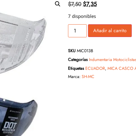
$
7,35
$
7,50
7 disponibles
Añadir al carrito
SKU
MIC013B
Categorías
Indumentaria Motociclista
Etiquetas
ECUADOR
,
MICA CASCO A
Marca:
SH-MC