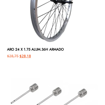
ARO 24 X 1.75 ALUM.36H ARMADO
$
28,75
$
28,18