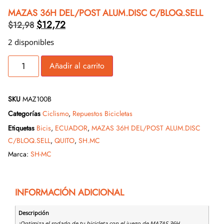
MAZAS 36H DEL/POST ALUM.DISC C/BLOQ.SELL
$
12,72
$
12,98
2 disponibles
Añadir al carrito
SKU
MAZ100B
Categorías
Ciclismo
,
Repuestos Bicicletas
Etiquetas
Bicis
,
ECUADOR
,
MAZAS 36H DEL/POST ALUM.DISC
C/BLOQ.SELL
,
QUITO
,
SH.MC
Marca:
SH-MC
INFORMACIÓN ADICIONAL
Descripción
¡Optimiza el rodado de tu bicicleta con el juego de MAZAS 36H