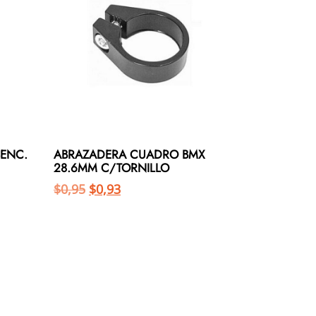
SENC.
ABRAZADERA CUADRO BMX
28.6MM C/TORNILLO
$
0,95
$
0,93
Añadir al carrito