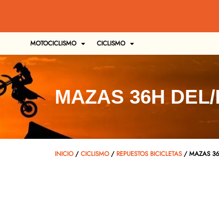
MOTOCICLISMO
CICLISMO
MAZAS 36H DEL/
INICIO
/
CICLISMO
/
REPUESTOS BICICLETAS
/ MAZAS 36