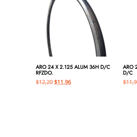
ARO 24 X 2.125 ALUM 36H D/C
ARO 2
RFZDO.
D/C
$
12,20
$
11,96
$
11,9
Añadir al carrito
Añadir al carrito