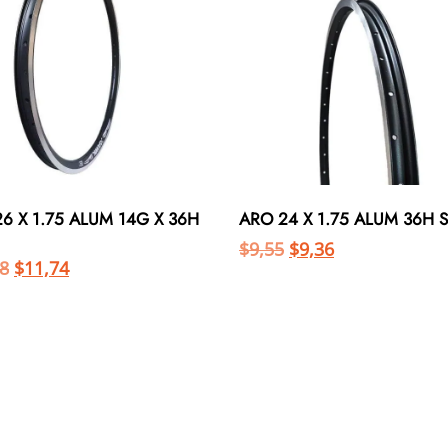
6 X 1.75 ALUM 14G X 36H
ARO 24 X 1.75 ALUM 36H 
$
9,55
$
9,36
8
$
11,74
Añadir al carrito