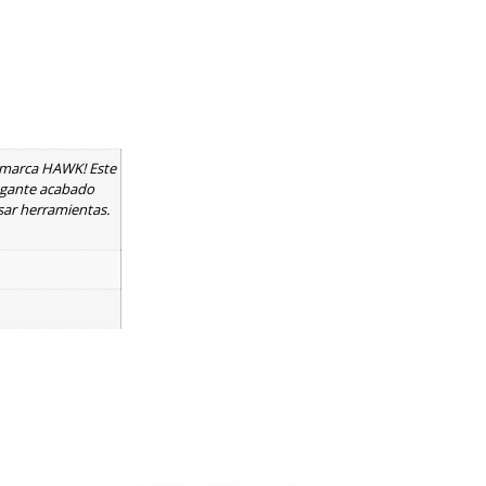
a marca HAWK! Este
legante acabado
sar herramientas.