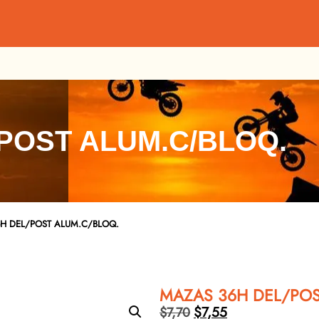
POST ALUM.C/BLOQ.
H DEL/POST ALUM.C/BLOQ.
MAZAS 36H DEL/POS
$
7,55
$
7,70