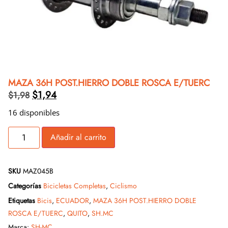
MAZA 36H POST.HIERRO DOBLE ROSCA E/TUERC
$
1,94
$
1,98
16 disponibles
Añadir al carrito
SKU
MAZ045B
Categorías
Bicicletas Completas
,
Ciclismo
Etiquetas
Bicis
,
ECUADOR
,
MAZA 36H POST.HIERRO DOBLE
ROSCA E/TUERC
,
QUITO
,
SH.MC
Marca:
SH-MC