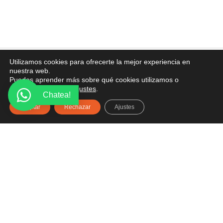
Utilizamos cookies para ofrecerte la mejor experiencia en
PONTE EN CONTACTO
nuestra web.
Puedes aprender más sobre qué cookies utilizamos o
¿Tienes alguna pregunta? Recibe asesoría gratuita
desactivarlas en los
ajustes
.
Chatea!
aquí.
Aceptar
Rechazar
Ajustes