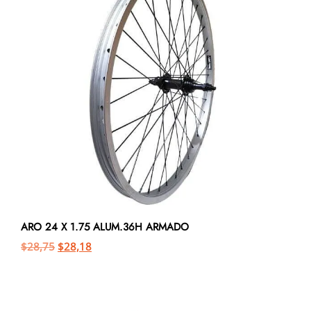
ARO 24 X 1.75 ALUM.36H ARMADO
$
28,75
$
28,18