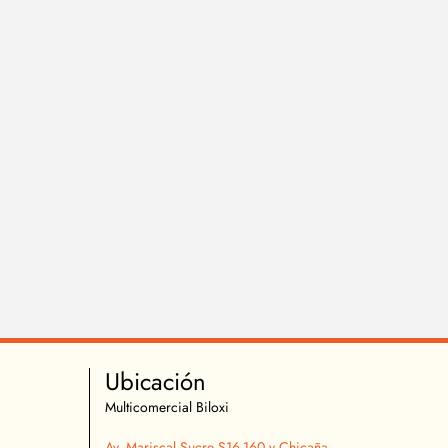
Ubicación
Multicomercial Biloxi
Av. Mariscal Sucre S16-160 y Chicaña