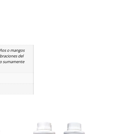
uños o mangos
ibraciones del
nejo sumamente