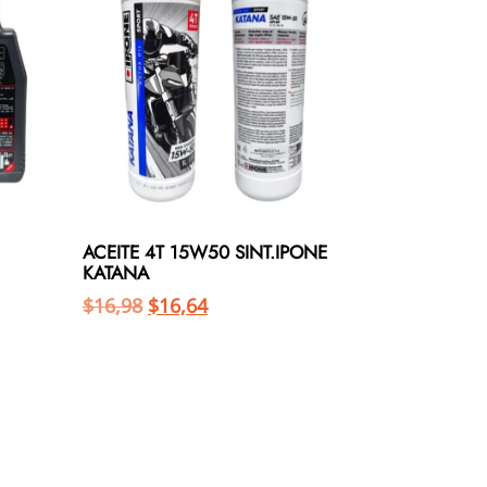
ACEITE 4T 15W50 SINT.IPONE
KATANA
$
16,98
$
16,64
Añadir al carrito