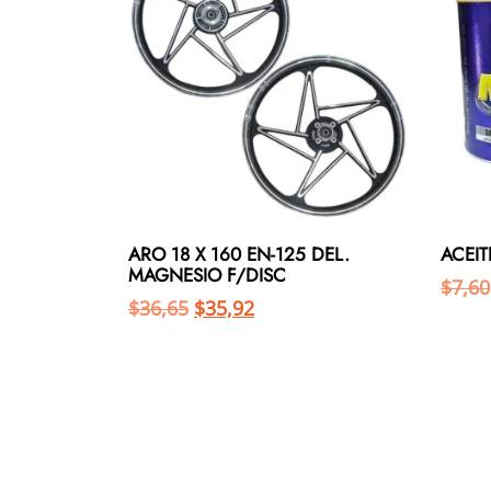
ARO 18 X 160 EN-125 DEL.
ACEIT
MAGNESIO F/DISC
$
7,60
$
36,65
$
35,92
Añadir al carrito
Añadir al carrito