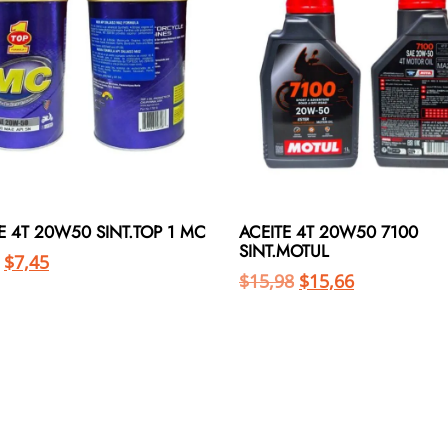
E 4T 20W50 SINT.TOP 1 MC
ACEITE 4T 20W50 7100
SINT.MOTUL
$
7,45
$
15,98
$
15,66
Añadir al carrito