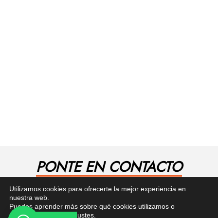
PONTE EN CONTACTO
¿Tienes alguna pregunta? Recibe asesoría gratuita
Utilizamos cookies para ofrecerte la mejor experiencia en
aquí.
nuestra web.
Puedes aprender más sobre qué cookies utilizamos o
desactivarlas en los
ajustes
.