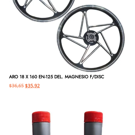
ARO 18 X 160 EN-125 DEL. MAGNESIO F/DISC
$
36,65
$
35,92