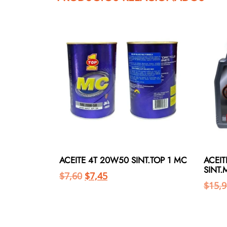
ACEITE 4T 20W50 SINT.TOP 1 MC
ACEIT
SINT.
$
7,60
$
7,45
$
15,9
Añadir al carrito
Añadir al carrito