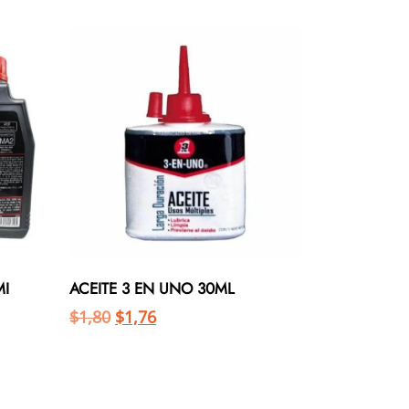
MI
ACEITE 3 EN UNO 30ML
$
1,80
$
1,76
Añadir al carrito