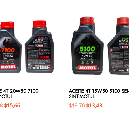
E 4T 20W50 7100
ACEITE 4T 15W50 5100 SE
MOTUL
SINT.MOTUL
8
$
15,66
$
13,70
$
13,43
Añadir al carrito