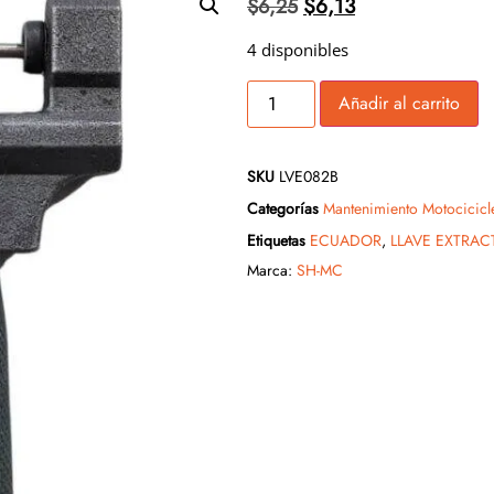
$
6,13
$
6,25
4 disponibles
Añadir al carrito
SKU
LVE082B
Categorías
Mantenimiento Motocicicl
Etiquetas
ECUADOR
,
LLAVE EXTRA
Marca:
SH-MC