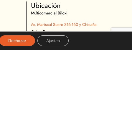
Ubicación
Multicomercial Biloxi
Av. Mariscal Sucre S16-160 y Chicaña
Quito, Ecuador
02 2627 540
Rechazar
Ajustes
096 296 9642
almacenbiloxi@gmail.com
Diseñado y desarrollado por:
alexanderviteria