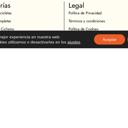
rías
Legal
cicletas
Política de Privacidad
mpletas
Términos y condiciones
 Ciclismo
Política de Cookies
Ciclistas
Política de Devoluciones
 mejor experiencia en nuestra web.
Aceptar
es utilizamos o desactivarlas en los
ajustes
.
icletas
Descargo de Responsabilidad
otocicletas
Copyright
Motociclistas
o Motocicicletas
tocicletas