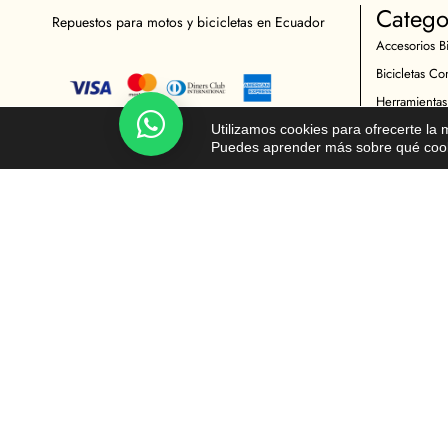
Catego
Repuestos para motos y bicicletas en Ecuador
Accesorios Bi
Bicicletas Co
Herramientas
Chatea!
Indumentaria 
Utilizamos cookies para ofrecerte la
Puedes aprender más sobre qué cooki
Repuestos Bic
Accesorios M
Indumentaria 
Mantenimient
Repuestos Mo
© Todos los derechos reservados - Moto y Ciclista 2026