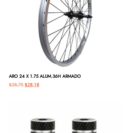
ARO 24 X 1.75 ALUM.36H ARMADO
$
28,75
$
28,18