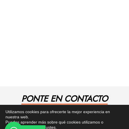
PONTE EN CONTACTO
¿Tienes alguna pregunta? Recibe asesoría gratuita
Utilizamos cookies para ofrecerte la mejor experiencia en
aquí.
nuestra web.
Puedes aprender más sobre qué cookies utilizamos o
desactivarlas en los
ajustes
.