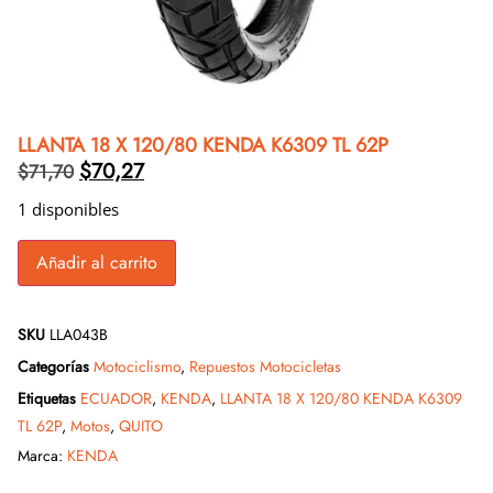
LLANTA 18 X 120/80 KENDA K6309 TL 62P
$
70,27
$
71,70
1 disponibles
Añadir al carrito
SKU
LLA043B
Categorías
Motociclismo
,
Repuestos Motocicletas
Etiquetas
ECUADOR
,
KENDA
,
LLANTA 18 X 120/80 KENDA K6309
TL 62P
,
Motos
,
QUITO
Marca:
KENDA