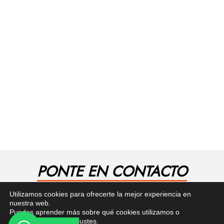
PONTE EN CONTACTO
¿Tienes alguna pregunta? Recibe asesoría gratuita
Utilizamos cookies para ofrecerte la mejor experiencia en
aquí.
nuestra web.
Puedes aprender más sobre qué cookies utilizamos o
desactivarlas en los
ajustes
.