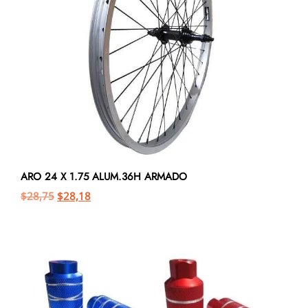
ARO 24 X 1.75 ALUM.36H ARMADO
$
28,75
$
28,18