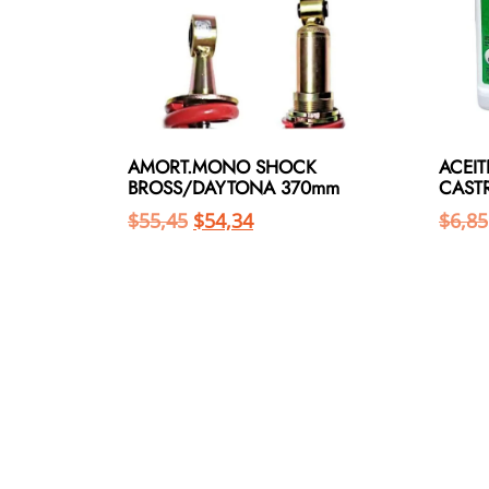
AMORT.MONO SHOCK
ACEI
BROSS/DAYTONA 370mm
CAST
$
55,45
$
54,34
$
6,85
Añadir al carrito
Añadir al carrito