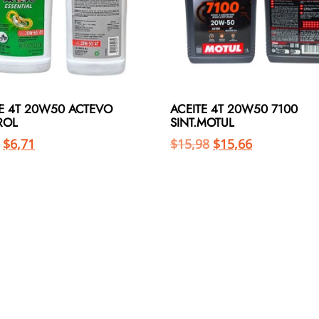
TE 4T 20W50 ACTEVO
ACEITE 4T 20W50 7100
ROL
SINT.MOTUL
$
6,71
$
15,98
$
15,66
Añadir al carrito