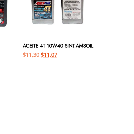
ACEITE 4T 10W40 SINT.AMSOIL
$
11,30
$
11,07
Añadir al carrito