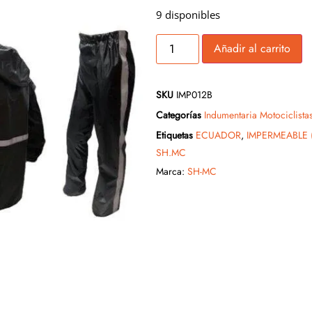
9 disponibles
Añadir al carrito
SKU
IMP012B
Categorías
Indumentaria Motociclista
Etiquetas
ECUADOR
,
IMPERMEABLE 
SH.MC
Marca:
SH-MC