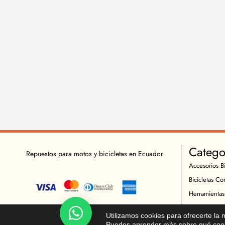
Catego
Repuestos para motos y bicicletas en Ecuador
Accesorios Bi
Bicicletas Co
Herramientas
Indumentaria 
Chatea!
Utilizamos cookies para ofrecerte la
Repuestos Bic
Puedes aprender más sobre qué cooki