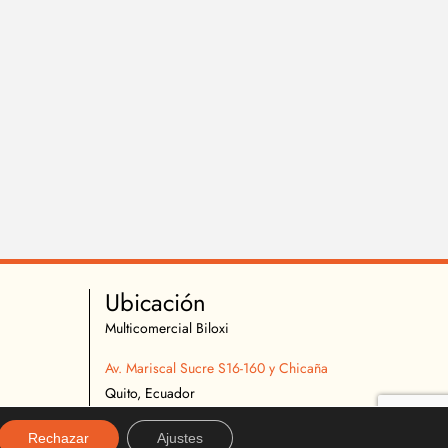
Ubicación
Multicomercial Biloxi
Av. Mariscal Sucre S16-160 y Chicaña
Quito, Ecuador
02 2627 540
Rechazar
Ajustes
096 296 9642