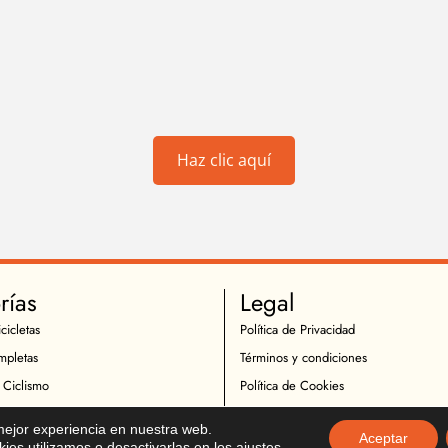
Haz clic aquí
rías
Legal
cicletas
Política de Privacidad
mpletas
Términos y condiciones
 Ciclismo
Política de Cookies
Ciclistas
Política de Devoluciones
 mejor experiencia en nuestra web.
Aceptar
icletas
Descargo de Responsabilidad
es utilizamos o desactivarlas en los
ajustes
.