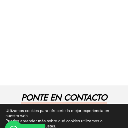
PONTE EN CONTACTO
¿Tienes alguna pregunta? Recibe asesoría gratuita
Utilizamos cookies para ofrecerte la mejor experiencia en
aquí.
nuestra web.
Puedes aprender más sobre qué cookies utilizamos o
desactivarlas en los
ajustes
.