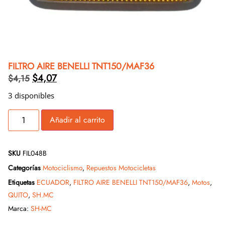
FILTRO AIRE BENELLI TNT150/MAF36
$
4,07
$
4,15
3 disponibles
Añadir al carrito
SKU
FIL048B
Categorías
Motociclismo
,
Repuestos Motocicletas
Etiquetas
ECUADOR
,
FILTRO AIRE BENELLI TNT150/MAF36
,
Motos
,
QUITO
,
SH.MC
Marca:
SH-MC