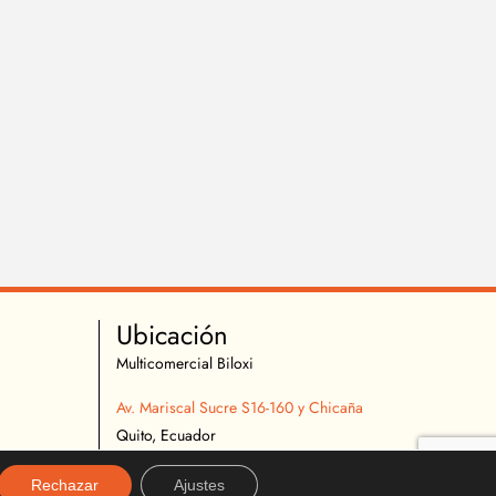
Ubicación
Multicomercial Biloxi
Av. Mariscal Sucre S16-160 y Chicaña
Quito, Ecuador
02 2627 540
Rechazar
Ajustes
096 296 9642