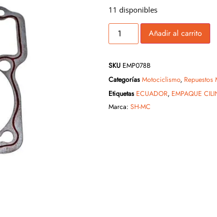
11 disponibles
Añadir al carrito
SKU
EMP078B
Categorías
Motociclismo
,
Repuestos 
Etiquetas
ECUADOR
,
EMPAQUE CILI
Marca:
SH-MC