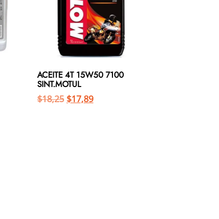
ACEITE 4T 15W50 7100
SINT.MOTUL
$
18,25
$
17,89
Añadir al carrito