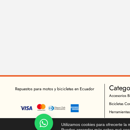
Catego
Repuestos para motos y bicicletas en Ecuador
Accesorios Bi
Bicicletas Co
Herramientas
Indumentaria 
Chatea!
Utilizamos cookies para ofrecerte la
Repuestos Bic
Puedes aprender más sobre qué cooki