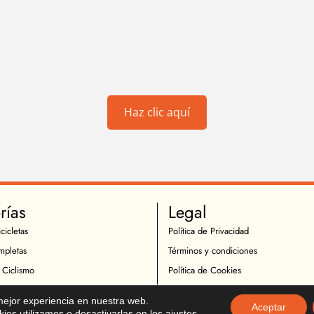
Haz clic aquí
rías
Legal
cicletas
Política de Privacidad
mpletas
Términos y condiciones
 Ciclismo
Política de Cookies
Ciclistas
Política de Devoluciones
 mejor experiencia en nuestra web.
Aceptar
icletas
Descargo de Responsabilidad
es utilizamos o desactivarlas en los
ajustes
.