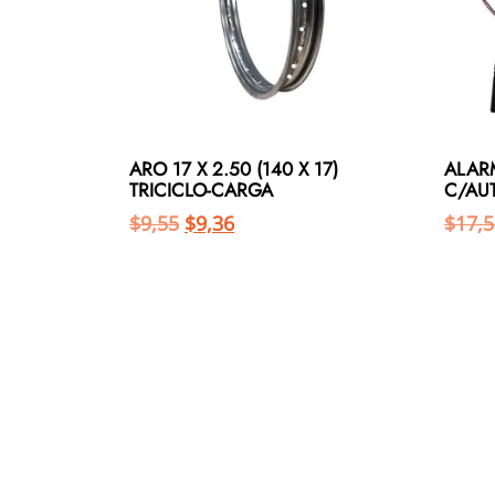
ARO 17 X 2.50 (140 X 17)
ALAR
TRICICLO-CARGA
C/AUT
$
9,55
$
9,36
$
17,5
Añadir al carrito
Añadir al carrito