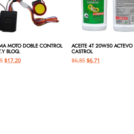
MA MOTO DOBLE CONTROL
ACEITE 4T 20W50 ACTEVO
.Y BLOQ.
CASTROL
5
$
17,20
$
6,85
$
6,71
Añadir al carrito