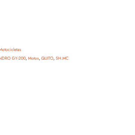
Motocicletas
NDRO GY-200
,
Motos
,
QUITO
,
SH.MC