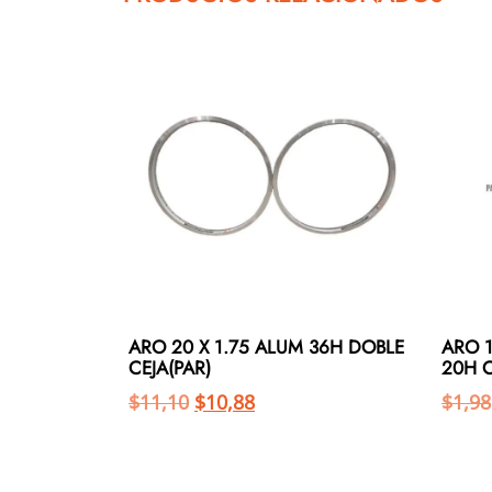
ARO 20 X 1.75 ALUM 36H DOBLE
ARO 1
CEJA(PAR)
20H 
$
11,10
$
10,88
$
1,98
Añadir al carrito
Añadir al carrito