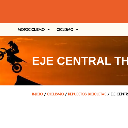
MOTOCICLISMO
CICLISMO
EJE CENTRAL T
INICIO
/
CICLISMO
/
REPUESTOS BICICLETAS
/ EJE CEN