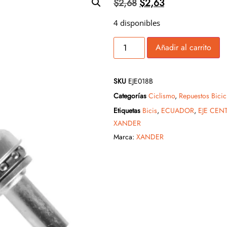
$
2,63
$
2,68
4 disponibles
Añadir al carrito
SKU
EJE018B
Categorías
Ciclismo
,
Repuestos Bicic
Etiquetas
Bicis
,
ECUADOR
,
EJE CE
XANDER
Marca:
XANDER