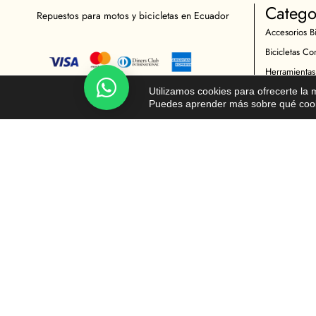
Catego
Repuestos para motos y bicicletas en Ecuador
Accesorios Bi
Bicicletas Co
Herramientas
Chatea!
Indumentaria 
Utilizamos cookies para ofrecerte la
Puedes aprender más sobre qué cooki
Repuestos Bic
Accesorios M
Indumentaria 
Mantenimient
Repuestos Mo
© Todos los derechos reservados - Moto y Ciclista 2026