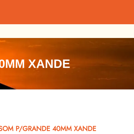
40MM XANDE
MSOM P/GRANDE 40MM XANDE