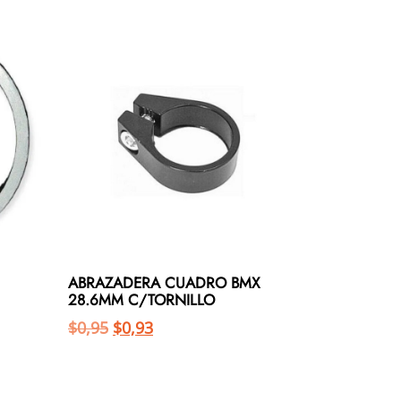
ABRAZADERA CUADRO BMX
28.6MM C/TORNILLO
$
0,95
$
0,93
Añadir al carrito