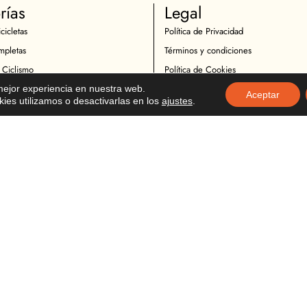
rías
Legal
cicletas
Política de Privacidad
mpletas
Términos y condiciones
 Ciclismo
Política de Cookies
Ciclistas
Política de Devoluciones
 mejor experiencia en nuestra web.
Aceptar
es utilizamos o desactivarlas en los
ajustes
.
icletas
Descargo de Responsabilidad
otocicletas
Copyright
Motociclistas
o Motocicicletas
tocicletas