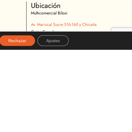
Ubicación
Multicomercial Biloxi
Av. Mariscal Sucre S16-160 y Chicaña
Quito, Ecuador
02 2627 540
Rechazar
Ajustes
096 296 9642
almacenbiloxi@gmail.com
Diseñado y desarrollado por:
alexanderviteria