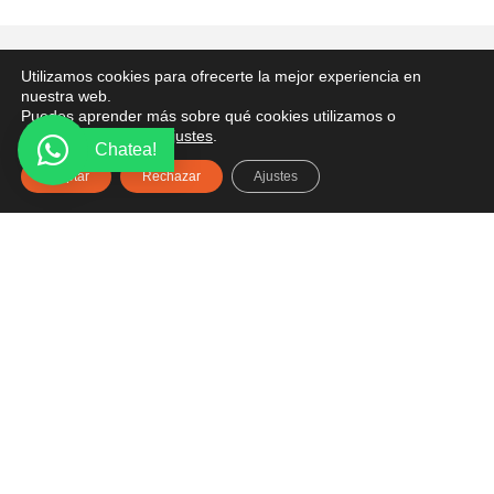
PONTE EN CONTACTO
Utilizamos cookies para ofrecerte la mejor experiencia en
nuestra web.
¿Tienes alguna pregunta? Recibe asesoría gratuita
Puedes aprender más sobre qué cookies utilizamos o
aquí.
desactivarlas en los
ajustes
.
Chatea!
Aceptar
Rechazar
Ajustes