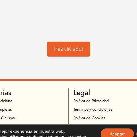
Haz clic aquí
rías
Legal
cicletas
Política de Privacidad
mpletas
Términos y condiciones
 Ciclismo
Política de Cookies
Ciclistas
Política de Devoluciones
 mejor experiencia en nuestra web.
Aceptar
icletas
Descargo de Responsabilidad
es utilizamos o desactivarlas en los
ajustes
.