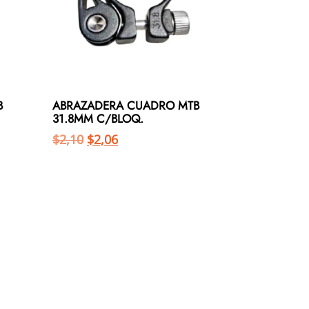
B
ABRAZADERA CUADRO MTB
31.8MM C/BLOQ.
$
2,10
$
2,06
Añadir al carrito