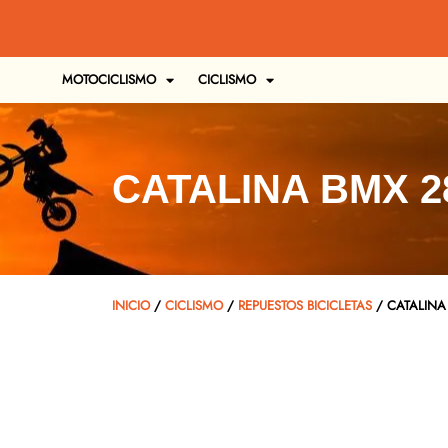
MOTOCICLISMO
CICLISMO
CATALINA BMX 2
INICIO
/
CICLISMO
/
REPUESTOS BICICLETAS
/ CATALINA