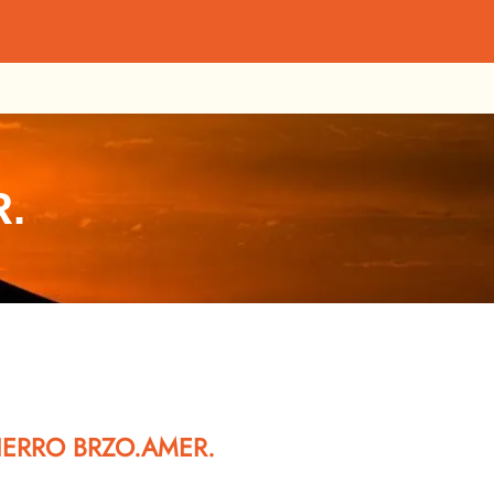
.
IERRO BRZO.AMER.