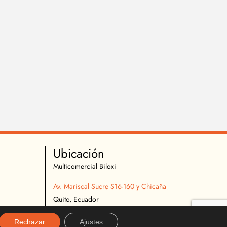
Ubicación
Multicomercial Biloxi
Av. Mariscal Sucre S16-160 y Chicaña
Quito, Ecuador
02 2627 540
Rechazar
Ajustes
096 296 9642