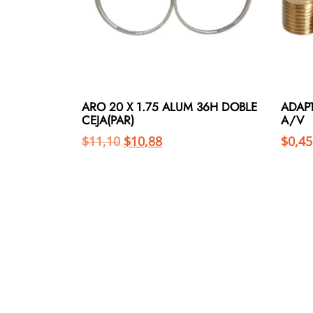
ARO 20 X 1.75 ALUM 36H DOBLE
ADAP
CEJA(PAR)
A/V
$
11,10
$
10,88
$
0,45
Añadir al carrito
Añadir al carrito