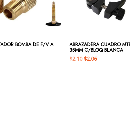
TADOR BOMBA DE F/V A
ABRAZADERA CUADRO MT
35MM C/BLOQ BLANCA
$
2,10
$
2,06
Añadir al carrito