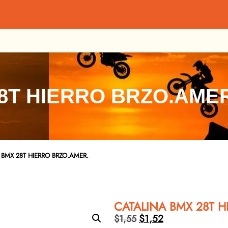
8T HIERRO BRZO.AMER
 BMX 28T HIERRO BRZO.AMER.
CATALINA BMX 28T H
$
1,52
$
1,55