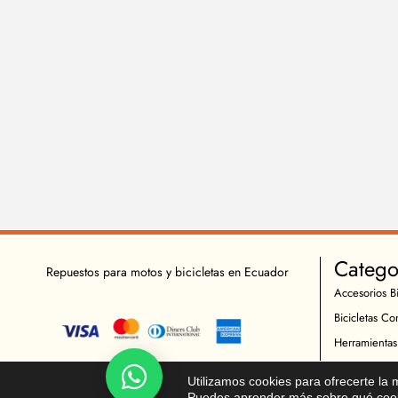
Catego
Repuestos para motos y bicicletas en Ecuador
Accesorios Bi
Bicicletas Co
Herramientas
Indumentaria 
Chatea!
Utilizamos cookies para ofrecerte la
Repuestos Bic
Puedes aprender más sobre qué cooki