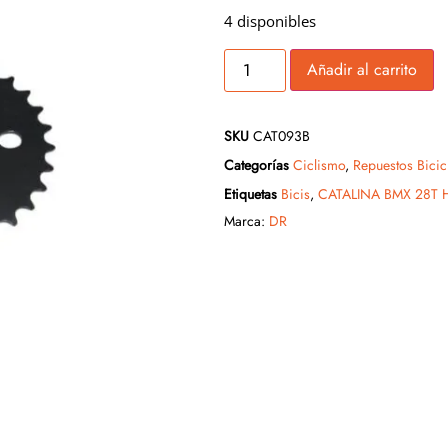
4 disponibles
Añadir al carrito
SKU
CAT093B
Categorías
Ciclismo
,
Repuestos Bicic
Etiquetas
Bicis
,
CATALINA BMX 28T 
Marca:
DR