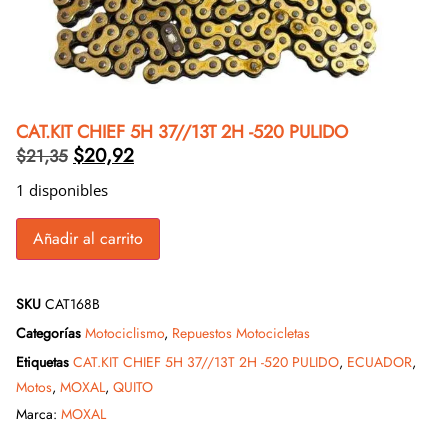
CAT.KIT CHIEF 5H 37//13T 2H -520 PULIDO
$
20,92
$
21,35
1 disponibles
Añadir al carrito
SKU
CAT168B
Categorías
Motociclismo
,
Repuestos Motocicletas
Etiquetas
CAT.KIT CHIEF 5H 37//13T 2H -520 PULIDO
,
ECUADOR
,
Motos
,
MOXAL
,
QUITO
Marca:
MOXAL