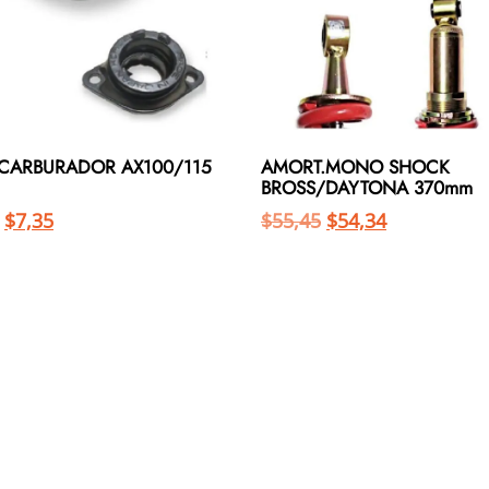
 CARBURADOR AX100/115
AMORT.MONO SHOCK
BROSS/DAYTONA 370mm
$
7,35
$
55,45
$
54,34
Añadir al carrito