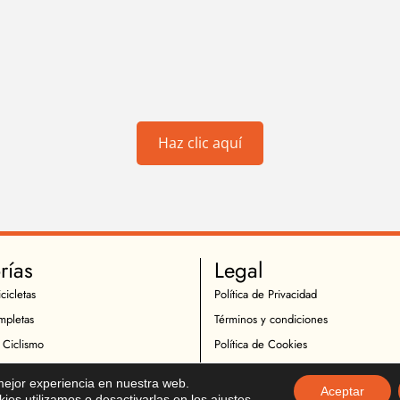
Haz clic aquí
rías
Legal
cicletas
Política de Privacidad
mpletas
Términos y condiciones
 Ciclismo
Política de Cookies
Ciclistas
Política de Devoluciones
 mejor experiencia en nuestra web.
Aceptar
icletas
Descargo de Responsabilidad
es utilizamos o desactivarlas en los
ajustes
.