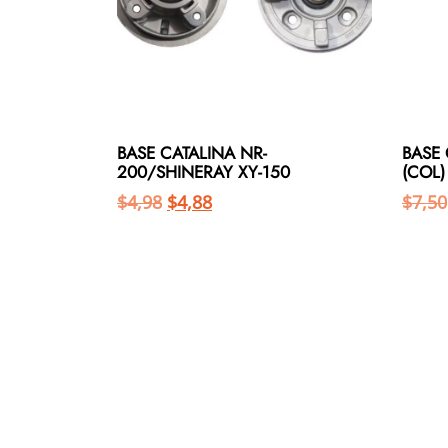
BASE CATALINA NR-
BASE
200/SHINERAY XY-150
(COL)
$
4,98
$
4,88
$
7,50
Añadir al carrito
Añadir al carrito