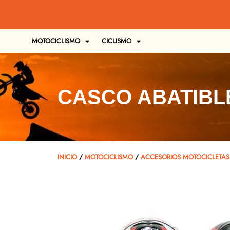
MOTOCICLISMO
CICLISMO
CASCO ABATIBLE
INICIO
/
MOTOCICLISMO
/
ACCESORIOS MOTOCICLETAS