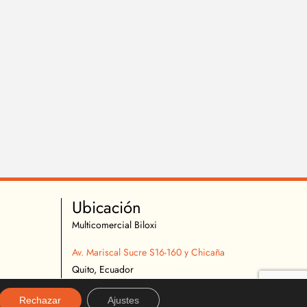
Ubicación
Multicomercial Biloxi
Av. Mariscal Sucre S16-160 y Chicaña
Quito, Ecuador
02 2627 540
Rechazar
Ajustes
096 296 9642