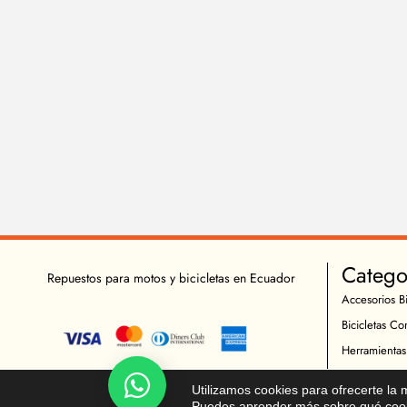
Catego
Repuestos para motos y bicicletas en Ecuador
Accesorios Bi
Bicicletas Co
Herramientas
Indumentaria 
Chatea!
Utilizamos cookies para ofrecerte la
Repuestos Bic
Puedes aprender más sobre qué cooki