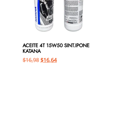
ACEITE 4T 15W50 SINT.IPONE
KATANA
$
16,98
$
16,64
Añadir al carrito