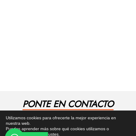
PONTE EN CONTACTO
¿Tienes alguna pregunta? Recibe asesoría gratuita
Utilizamos cookies para ofrecerte la mejor experiencia en
aquí.
nuestra web.
Puedes aprender más sobre qué cookies utilizamos o
desactivarlas en los
ajustes
.