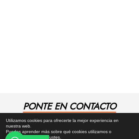
PONTE EN CONTACTO
¿Tienes alguna pregunta? Recibe asesoría gratuita
Utilizamos cookies para ofrecerte la mejor experiencia en
aquí.
nuestra web.
Puedes aprender más sobre qué cookies utilizamos o
desactivarlas en los
ajustes
.