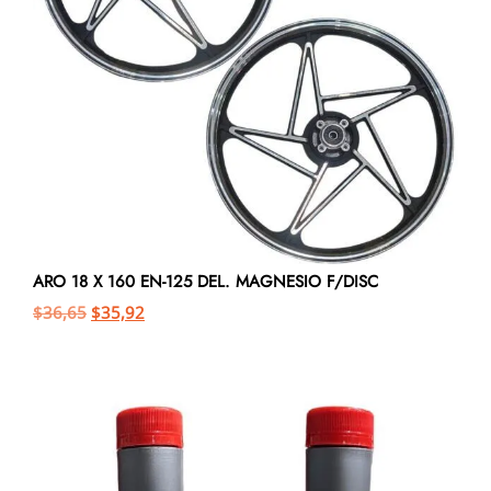
ARO 18 X 160 EN-125 DEL. MAGNESIO F/DISC
$
36,65
$
35,92